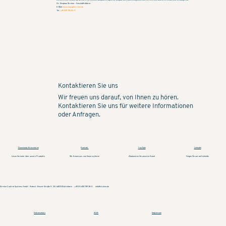
Bei Interesse senden Sie uns bitte Ihre Bewerbungsunterlagen mit Angabe des frühestmöglichen Eintrittstermins und Ihren Gehaltsvorstellungen an:
Dr. Stephan Strelen – Geschäftsführer
E-Mail:
bewerbung@strelen.de
Tel:
+49 6151 789 83-0
Kontaktieren Sie uns
Wir freuen uns darauf, von Ihnen zu hören.
Kontaktieren Sie uns für weitere Informationen
oder Anfragen.
YouTube
Downloads Broschüren
Kontakt
LinkedIn
Wir freuen uns, von Ihnen zu hören
Abonnieren Sie unseren Kanal
Folgen Sie uns auf LinkedIn
Lesen Sie mehr über unsere Produkte
Strelen Control Systems GmbH Robert-Bosch-Straße 5 DE-64572 Büttelborn +49 (0) 6151 789 38-0
info@strelen.de
Datenschutz
AGB
Impressum