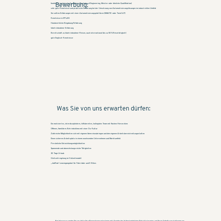
Bewerbung:
fundierte, technische Ausbildung (Bachelor of Engineering, Meister oder ähnliche Qualifikation)
sehr gute Kenntnisse und praktische Erfahrung bei der Umsetzung von Automatisierungslösungen im industriellen Umfeld
Sie sollten Erfahrungen mit einer Automatisierungsplattform (SIMATIC oder TwinCAT)
Kenntnisse in EPLAN
Handwerkliche Begabung/Erfahrung
Inbetriebnahme-Erfahrung
Bereitschaft zu Inbetriebnahme-Reisen, auch international (bis zu 50% Reisetätigkeit)
gute Englisch-Kenntnisse
Was Sie von uns erwarten dürfen:
Ein motiviertes, interdisziplinäres, hilfsbereites, kollegiales Team mit flachen Hierarchien
Offenes, familiäres Betriebsklima mit einer Du-Kultur
Zahlreiche Möglichkeiten sich mit eigenen Ideen einzubringen und den eigenen Arbeitsbereich mitzugestalten
Einen sicheren Arbeitsplatz in einem wachsenden Unternehmen und Marktumfeld
Persönliche Entwicklungsmöglichkeiten
Spannende und abwechslungsreiche Tätigkeiten
30 Tage Urlaub
Gleitzeitregelung im Vollzeitmodell
„JobRad“ Leasingangebot für Fahrräder und E-Bikes