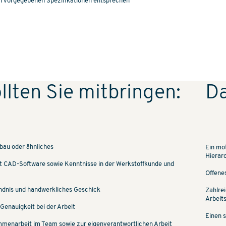
den vorgegebenen Spezifikationen entsprechen
llten Sie mitbringen:
Da
au oder ähnliches
Ein mot
Hierar
t CAD-Software sowie Kenntnisse in der Werkstoffkunde und
Offenes
ndnis und handwerkliches Geschick
Zahlre
Arbeit
Genauigkeit bei der Arbeit
Einen 
mmenarbeit im Team sowie zur eigenverantwortlichen Arbeit