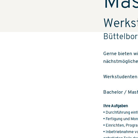
Mas
Werks
Büttelbor
Gerne bieten w
nächstmöglichen
Werkstudenten
Bachelor / Mas
Ihre Aufgaben
• Durchführung ein
• Fertigung und Mo
• Einrichten, Prog
• Inbetriebnahme v